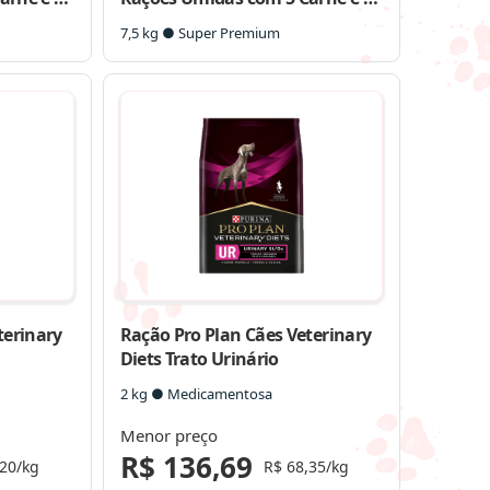
16 Sachês
Frango Cães Adultos Porte
7,5 kg ● Super Premium
Pequeno – 10 Sachês + 7,5 Kg
terinary
Ração Pro Plan Cães Veterinary
Diets Trato Urinário
2 kg ● Medicamentosa
Menor preço
R$ 136,69
,20/kg
R$ 68,35/kg