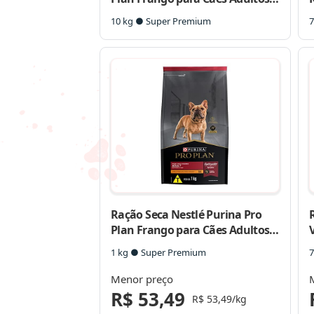
Raças Pequenas
10 kg ● Super Premium
7
Ração Seca Nestlé Purina Pro
Plan Frango para Cães Adultos
V
Raças Pequenas
1 kg ● Super Premium
7
Menor preço
R$ 53,49
R$ 53,49/kg