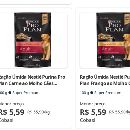
Ração Úmida Nestlé Purina Pro
Ração Úmida Nestlé Pu
Plan Carne ao Molho Cães
Plan Frango ao Molho 
Adultos
Adultos
00 g ● Super Premium
100 g ● Super Premium
Menor preço
Menor preço
R$ 5,59
R$ 5,59
R$ 55,90/kg
R$ 55,90/k
Cobasi
Cobasi