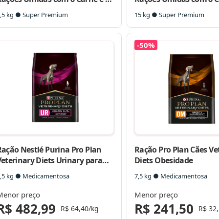
Frango Cães Adultos Porte
Frango Cães Adultos – 
,5 kg ● Super Premium
15 kg ● Super Premium
Pequeno – 16 Sachês + 7,5 Kg
+ 15 Kg
-50%
Ração Nestlé Purina Pro Plan
Ração Pro Plan Cães Ve
eterinary Diets Urinary para
Diets Obesidade
Cães
,5 kg ● Medicamentosa
7,5 kg ● Medicamentosa
Menor preço
Menor preço
R$ 482,99
R$ 241,50
R$ 64,40/kg
R$ 32