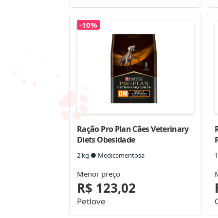
-10%
Ração Pro Plan Cães Veterinary
Diets Obesidade
2 kg ● Medicamentosa
1
Menor preço
R$ 123,02
Petlove