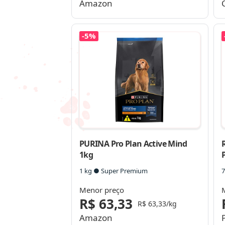
Amazon
-5%
PURINA Pro Plan Active Mind
1kg
1 kg ● Super Premium
7
Menor preço
R$ 63,33
R$ 63,33/kg
Amazon