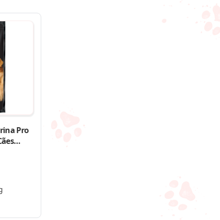
rina Pro
Cães
g