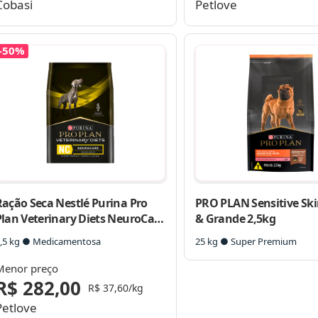
Cobasi
Petlove
-50%
Ração Seca Nestlé Purina Pro
PRO PLAN Sensitive Sk
Plan Veterinary Diets NeuroCare
& Grande 2,5kg
para Cães
,5 kg ● Medicamentosa
25 kg ● Super Premium
Menor preço
R$ 282,00
R$ 37,60/kg
Petlove