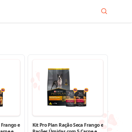
 Frango e
Kit Pro Plan Ração Seca Frango e
arne e 8
Rações Úmidas com 5 Carne e 5