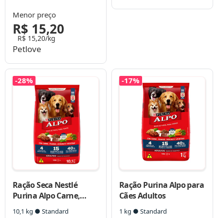
Vegetais e Leite para
Vegetais e Leite para
Cães Filhotes
Cães Filhotes
Menor preço
R$ 15,20
R$ 15,20/kg
Petlove
-28%
-17%
Ração Seca Nestlé
Ração Purina Alpo para
Purina Alpo Carne,
Cães Adultos
Frango, Cereais e
10,1 kg ● Standard
1 kg ● Standard
Vegetais para Cães