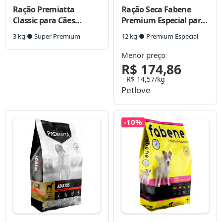
Ração Premiatta
Ração Seca Fabene
Classic para Cães
Premium Especial para
Filhotes de Raças
Cães Filhotes e Raças
3 kg ● Super Premium
12 kg ● Premium Especial
Médias e Grandes
Pequenas
Menor preço
R$ 174,86
R$ 14,57/kg
Petlove
-10%