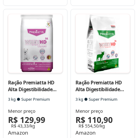
Grandes
Ração Premiatta HD
Ração Premiatta HD
Alta Digestibilidade
Alta Digestibilidade
Crispy para Cães
para Cães de Raças
3 kg ● Super Premium
3 kg ● Super Premium
Adultos de Raças
Pequenas com 4 a 10 Kg
Pequenas
Menor preço
Menor preço
R$ 129,99
R$ 110,90
R$ 43,33/kg
R$ 554,50/kg
Amazon
Amazon