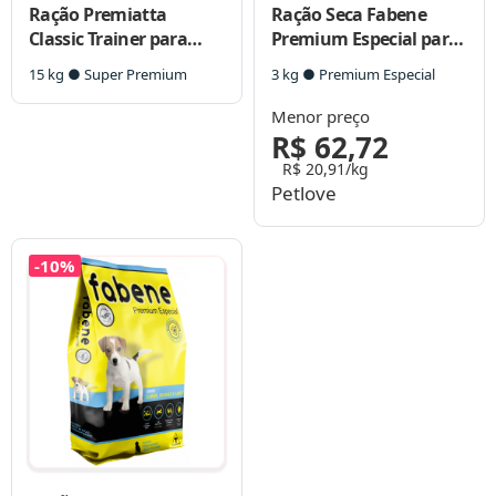
Ração Premiatta
Ração Seca Fabene
Classic Trainer para
Premium Especial para
Cães Adultos de Porte
Cães Raças Pequenas e
15 kg ● Super Premium
3 kg ● Premium Especial
Médio
Miniaturas
Menor preço
R$ 62,72
R$ 20,91/kg
Petlove
-10%