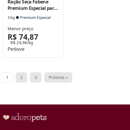
Ração Seca Fabene
Premium Especial para
Cães Filhotes e Raças
3 kg ● Premium Especial
Pequenas
Menor preço
R$ 74,87
R$ 24,96/kg
Petlove
Paginação
1
2
3
Próxima »
de
posts