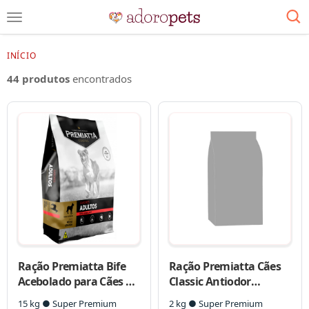
INÍCIO
44 produtos
encontrados
Ração Premiatta Bife
Ração Premiatta Cães
Acebolado para Cães de
Classic Antiodor
Raças Medias e
Filhotes Mini
15 kg ● Super Premium
2 kg ● Super Premium