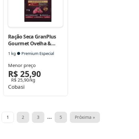
Ração Seca GranPlus
Gourmet Ovelha &
Arroz para Cães
1 kg ● Premium Especial
Filhotes Raças Mini
Menor preço
R$ 25,90
R$ 25,90/kg
Cobasi
Paginação
…
1
2
3
5
Próxima »
de