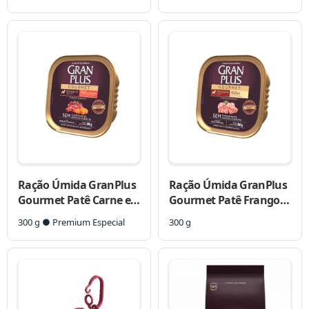
Ração Úmida GranPlus
Ração Úmida GranPlus
Gourmet Patê Carne e
Gourmet Patê Frango
Cenoura para Cães
para Cães Filhotes
300 g ● Premium Especial
300 g
Adultos