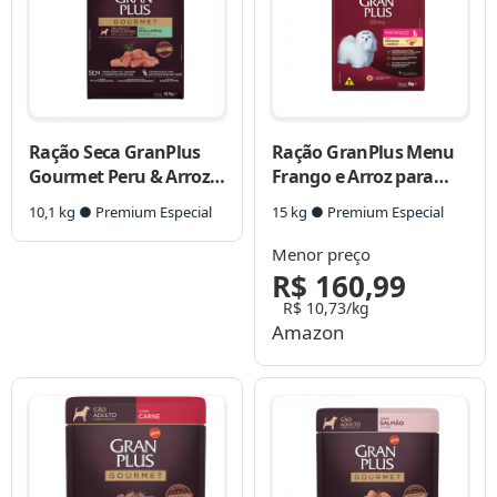
Ração Seca GranPlus
Ração GranPlus Menu
Gourmet Peru & Arroz
Frango e Arroz para
para Cães Adultos
Cães Adultos Mini e
10,1 kg ● Premium Especial
15 kg ● Premium Especial
Raças Médias e
Pequenas
Grandes
Menor preço
R$ 160,99
R$ 10,73/kg
Amazon