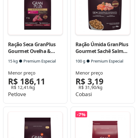
Ração Seca GranPlus
Ração Úmida GranPlus
Gourmet Ovelha &
Gourmet Sachê Salmão
Arroz para Cães Adultos
& Frango para Cães
15 kg ● Premium Especial
100 g ● Premium Especial
Raças Mini
Adultos
Menor preço
Menor preço
R$ 186,11
R$ 3,19
R$ 12,41/kg
R$ 31,90/kg
Petlove
Cobasi
-7%