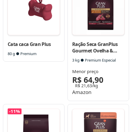
Cata caca Gran Plus
Ração Seca GranPlus
Gourmet Ovelha &
80 g ● Premium
Arroz para Cães
3 kg ● Premium Especial
Filhotes Raças Médias e
Grandes
Menor preço
R$ 64,90
R$ 21,63/kg
Amazon
-11%