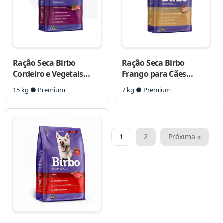
Ração Seca Birbo
Ração Seca Birbo
Cordeiro e Vegetais
Frango para Cães
para Cães Adultos
Adultos
15 kg ● Premium
7 kg ● Premium
Paginação
1
2
Próxima »
de
posts