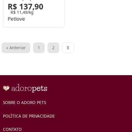
R$ 137,90
R$ 11,49/kg
Petlove
Paginação
« Anterior
1
2
3
de
posts
SOBRE O ADORO PETS
POLÍTICA DE PRIVACIDADE
CONTATO