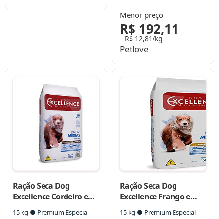
Raças Médias
Raças Grandes – 15 Kg
Menor preço
R$ 192,11
R$ 12,81/kg
Petlove
Ração Seca Dog
Ração Seca Dog
Excellence Cordeiro e
Excellence Frango e
Arroz para Cães Adultos
Arroz para Cães Adultos
15 kg ● Premium Especial
15 kg ● Premium Especial
Raças Médias
Raças Médias