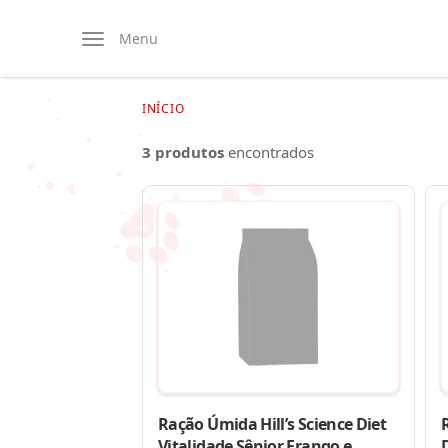
Menu
INÍCIO
3 produtos
encontrados
Ração Úmida Hill’s Science Diet
R
Vitalidade Sênior Frango e
D