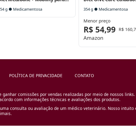
Cães
Oncológico para Cães
54 g ● Medicamentosa
354 g ● Medicamentosa
Menor preço
R$ 54,99
R$ 160,
Amazon
POLÍTICA DE PRIVACIDADE
CONTATO
e ganhar comissões por vendas realizadas por meio de nossos links.
cordo com informações técnicas e avaliações dos produtos.
uma consulta ou avaliação de um médico veterinário. Nosso intuito é
imais.