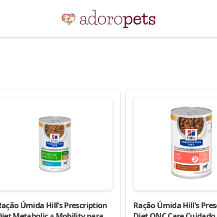
ação Úmida Hill’s Prescription
Ração Úmida Hill’s Pres
iet Metabolic + Mobility para
Diet ONC Care Cuidado