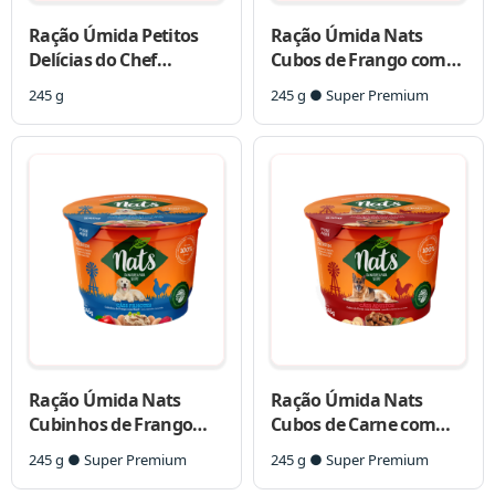
Ração Úmida Petitos
Ração Úmida Nats
Delícias do Chef
Cubos de Frango com
Strogonoff de Frango
Arroz para Cães Adultos
245 g
245 g ● Super Premium
para Cães Adultos 245 g
Ração Úmida Nats
Ração Úmida Nats
Cubinhos de Frango
Cubos de Carne com
com Maçã para Cães
Cenoura para Cães
245 g ● Super Premium
245 g ● Super Premium
Filhotes
Adultos