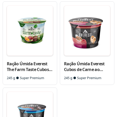
Ração Úmida Everest
Ração Úmida Everest
The Farm Taste Cubos
Cubos de Carne ao
de Carne ao Molho com
Molho para Cães Raças
245 g ● Super Premium
245 g ● Super Premium
Abóbora e Ervilha para
Pequenas e Mini
Cães