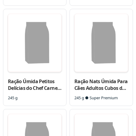
Médias e Grandes
Ração Úmida Petitos
Ração Nats Úmida Para
Delícias do Chef Carne
Cães Adultos Cubos de
com Batata para Cães
Frango
245 g
245 g ● Super Premium
Adultos 245 g