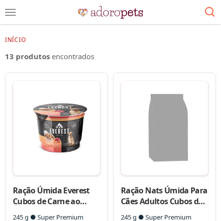
INÍCIO
13 produtos
encontrados
Ração Úmida Everest
Ração Nats Úmida Para
Cubos de Carne ao
Cães Adultos Cubos de
Molho para Cães Raças
Carne ao Molho
245 g ● Super Premium
245 g ● Super Premium