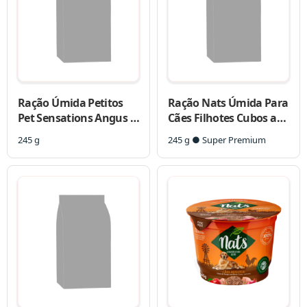
Ração Úmida Petitos
Ração Nats Úmida Para
Pet Sensations Angus e
Cães Filhotes Cubos ao
Ervas Finas ao Molho
Molho
245 g
245 g ● Super Premium
para Cães Adultos 245 g