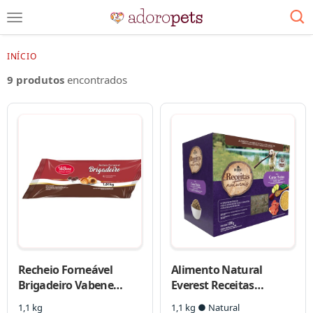
INÍCIO
9 produtos
encontrados
Recheio Forneável
Alimento Natural
Brigadeiro Vabene
Everest Receitas
1,05kg
Naturais Carne Suína
1,1 kg
1,1 kg ● Natural