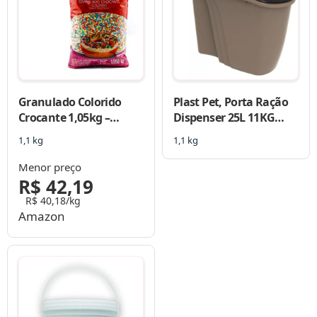
Granulado Colorido
Plast Pet, Porta Ração
Crocante 1,05kg –
Dispenser 25L 11KG
Harald
Gold Edition Cor:Preto
1,1 kg
1,1 kg
Menor preço
R$ 42,19
R$ 40,18/kg
Amazon