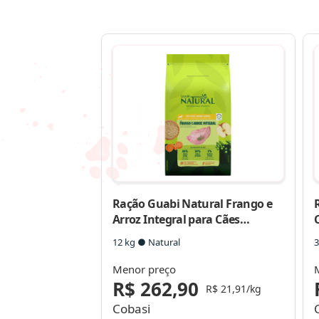
Ração Guabi Natural Frango e
Arroz Integral para Cães
Filhotes Raças Grande e Gigante
12 kg ● Natural
3
Menor preço
R$ 262,90
R$ 21,91/kg
Cobasi