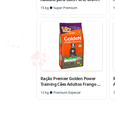
e Gigante
15 kg ● Super Premium
1
Ração Premier Golden Power
Training Cães Adultos Frango e
Arroz
12 kg ● Premium Especial
1