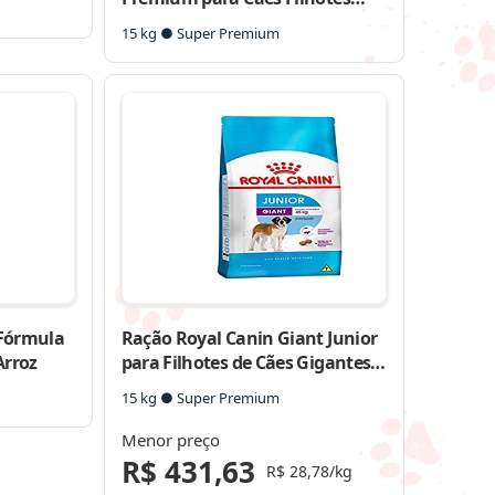
Raças Grandes e Gigantes
15 kg ● Super Premium
 Fórmula
Ração Royal Canin Giant Junior
Arroz
para Filhotes de Cães Gigantes
de 8 a 18/24 Meses de Idade
15 kg ● Super Premium
Menor preço
R$ 431,63
R$ 28,78/kg