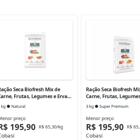
Ração Seca Biofresh Mix de
Ração Seca Biofresh Mi
Carne, Frutas, Legumes e Ervas
Carne, Frutas, Legumes
Frescas Cães Sênior de Raças
Frescas Light Cães de R
 kg ● Natural
3 kg ● Super Premium
Grandes e Gigantes
Grandes e Gigantes
Menor preço
Menor preço
R$ 195,90
R$ 195,90
R$ 65,30/kg
R$ 65
Cobasi
Cobasi