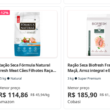
-12%
Ração Seca Fórmula Natural
Ração Seca Biofresh Fr
Fresh Meat Cães Filhotes Raças
Maçã, Arroz integral e 
Grandes e Gigantes
Cães Adultos Raças Gra
5 kg ● Natural
3 kg ● Super Premium
Gigantes
Menor preço
Menor preço
R$ 114,86
R$ 185,90
R$ 45,94/kg
R$ 61
Amazon
Cobasi