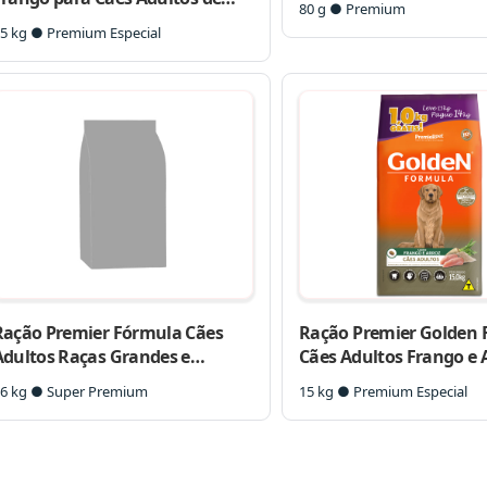
80 g ● Premium
Raças Gigantes
5 kg ● Premium Especial
Ração Premier Fórmula Cães
Ração Premier Golden
Adultos Raças Grandes e
Cães Adultos Frango e 
Gigantes Carne Bônus Bag
6 kg ● Super Premium
15 kg ● Premium Especial