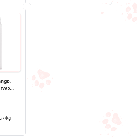
ango,
Ervas
ndes e
,97/kg