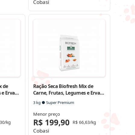
Cobasi
x de
Ração Seca Biofresh Mix de
 e Ervas
Carne, Frutas, Legumes e Ervas
aças
Frescas Cães Adultos de Raças
3 kg ● Super Premium
Grandes e Gigantes
Menor preço
R$ 199,90
,30/kg
R$ 66,63/kg
Cobasi