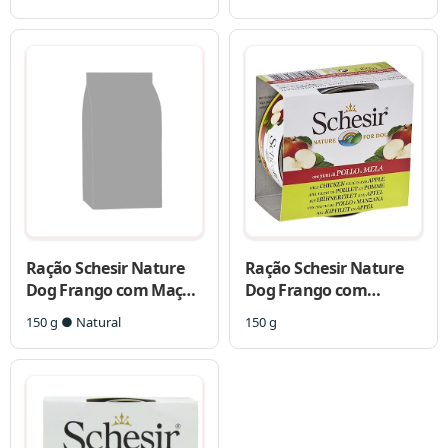
Filhotes
Ração Schesir Nature
Ração Schesir Nature
Dog Frango com Maça
Dog Frango com
em Lata para Cães
Mamão em Lata para
150 g ● Natural
150 g
Cães