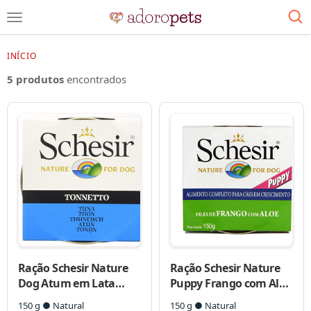
INÍCIO
5 produtos
encontrados
Ração Schesir Nature
Ração Schesir Nature
Dog Atum em Lata
Puppy Frango com Aloe
para Cães
Vera em Lata para Cães
150 g ● Natural
150 g ● Natural