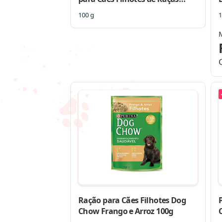
Pequenas sabor Carne – 100g
100 g
1
Purina para Todas de raça
Filhotes – Sabor Carne
Ração para Cães Filhotes Dog
Chow Frango e Arroz 100g