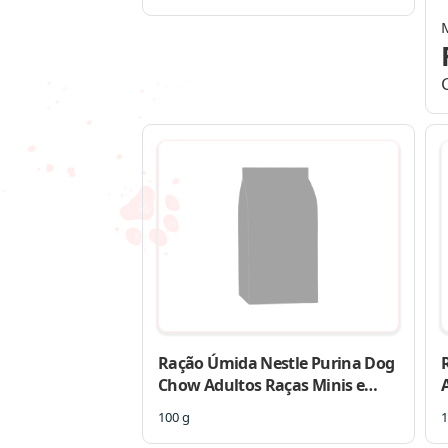
Ração Úmida Nestle Purina Dog
Chow Adultos Raças Minis e
Pequenas Frango Peru Sachê
100 g
1