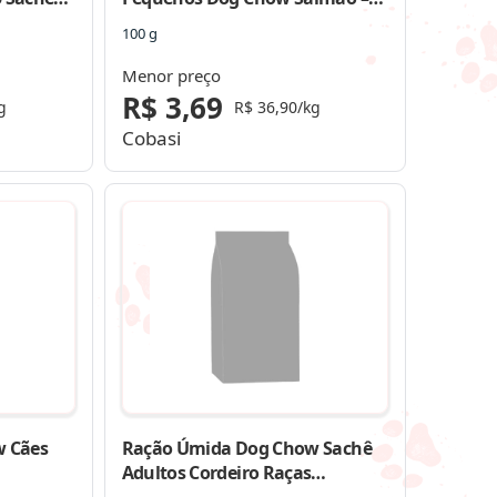
Com 15 Sachês 100g
100 g
Menor preço
R$ 3,69
g
R$ 36,90/kg
Cobasi
 Cães
Ração Úmida Dog Chow Sachê
Adultos Cordeiro Raças
Pequenas