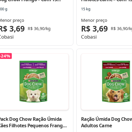
Sachês 100g
100g
00 g
15 kg
Menor preço
Menor preço
R$ 3,69
R$ 3,69
R$ 36,90/kg
R$ 36,90/k
Cobasi
Cobasi
-24%
Pack Dog Chow Ração Úmida
Ração Úmida Dog Chow
Cães Filhotes Pequenos Frango –
Adultos Carne
Com 15 Sachês 100g