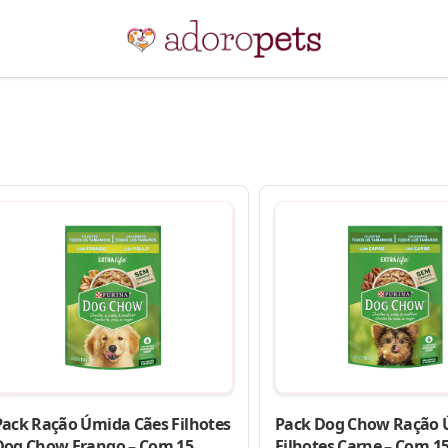
Pack Ração Úmida Cães Filhotes
Pack Dog Chow Ração
Dog Chow Frango – Com 15
Filhotes Carne – Com 1