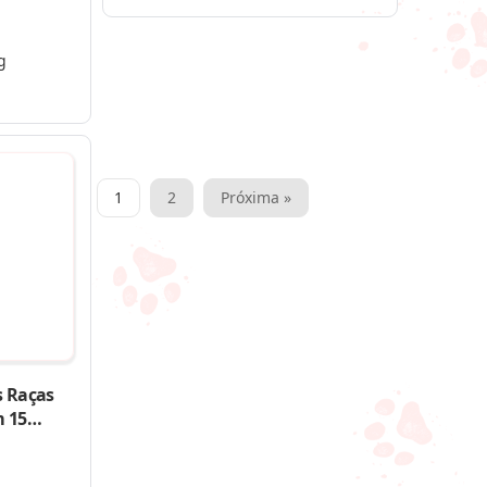
g
Paginação
1
2
Próxima »
de
posts
s Raças
 15