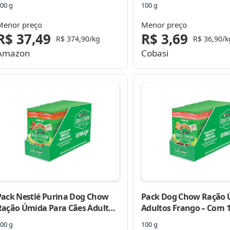
00 g
100 g
Menor preço
Menor preço
R$ 37,49
R$ 3,69
R$ 374,90/kg
R$ 36,90/k
Amazon
Cobasi
Pack Nestlé Purina Dog Chow
Pack Dog Chow Ração
Ração Úmida Para Cães Adultos
Adultos Frango – Com 
Raças Pequenas Carne Ao
100g
00 g
100 g