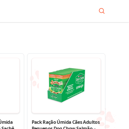
 Úmida
Pack Ração Úmida Cães Adultos
5 Sachês
Pequenos Dog Chow Salmão –