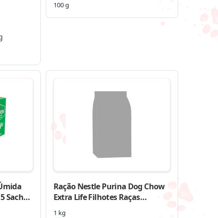
100 g
g
 Úmida
Ração Nestle Purina Dog Chow
15 Sachês
Extra Life Filhotes Raças
Pequenas
1 kg