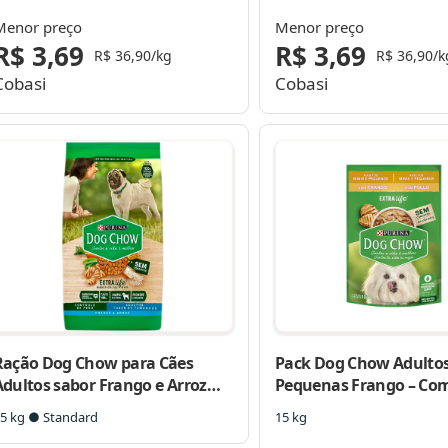
Molho – Com 15 Sachês 100g
Menor preço
Menor preço
R$ 3,69
R$ 3,69
R$ 36,90/kg
R$ 36,90/k
Cobasi
Cobasi
Ração Dog Chow para Cães
Pack Dog Chow Adulto
Adultos sabor Frango e Arroz
Pequenas Frango – Com
Controle de Peso – 15kg Purina
Sachês 100g
5 kg ● Standard
15 kg
Adulto – Sabor Frango